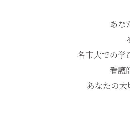
あな
名市大での学
看護
あなたの大